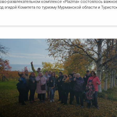
гово-развлекательном комплексе «Plazma» состоялось важное
д эгидой Комитета по туризму Мурманской области и Туристс